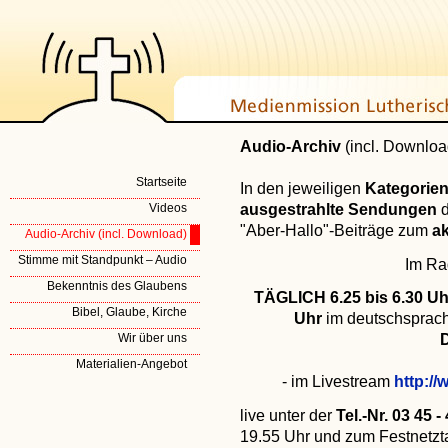
Audio-Archiv
(incl. Downloa
Startseite
In den jeweiligen
Kategorie
ausgestrahlte Sendungen
Videos
"Aber-Hallo"-Beiträge zum
ak
Audio-Archiv (incl. Download)
Stimme mit Standpunkt – Audio
Im Ra
Bekenntnis des Glaubens
TÄGLICH 6.25 bis 6.30 Uhr
Bibel, Glaube, Kirche
Uhr
im deutschsprac
Wir über uns
Materialien-Angebot
- im Livestream
http:/
live unter der
Tel.-Nr. 03 45 -
19.55 Uhr und zum Festnetzt