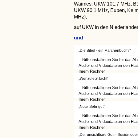
Waimes: UKW 101,7 MHz, Bül
UKW 90,1 MHz, Eupen, Kelm
MHz),
auf UKW in den Niederlande
und
„Die Bibel - ein Märchenbuch?“
-- Bitte installieren Sie für das A
Audio- und Videodateien den Flas
Ihrem Rechner.
(http://get.adobe.com/de/flashplay
„Wer zuletzt lacht“
-- Bitte installieren Sie für das A
Audio- und Videodateien den Flas
Ihrem Rechner.
(http://get.adobe.com/de/flashplay
„Note 'Sehr gut'“
-- Bitte installieren Sie für das A
Audio- und Videodateien den Flas
Ihrem Rechner.
(http://get.adobe.com/de/flashplay
„Der unsichtbare Gott - Illusion ode