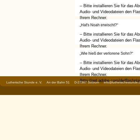
-- Bitte installieren Sie für das A
Audio- und Videodateien den Flas
Ihrem Rechner.
(http://get.adobe.com/de/flashplay
„Hat's Noah erwischt?“
-- Bitte installieren Sie für das A
Audio- und Videodateien den Flas
Ihrem Rechner.
(http://get.adobe.com/de/flashplay
„Wie hieß der verlorene Sohn?“
-- Bitte installieren Sie für das A
Audio- und Videodateien den Flas
Ihrem Rechner.
(http://get.adobe.com/de/flashplay
Lutherische Stunde e. V. An der Bahn 51 D-27367 Sottrum
info@lutherischestunde.